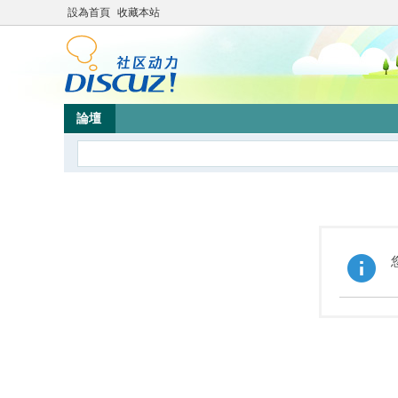
設為首頁
收藏本站
論壇