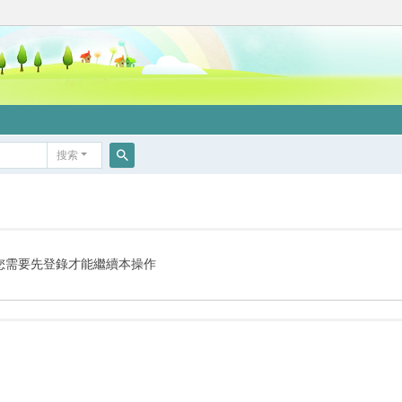
搜索
搜
索
您需要先登錄才能繼續本操作