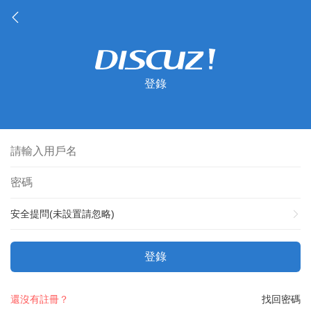
登錄
安全提問(未設置請忽略)
登錄
還沒有註冊？
找回密碼