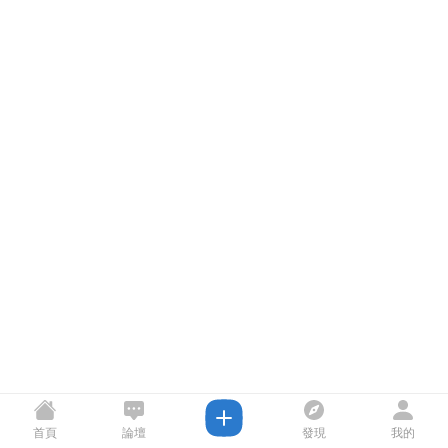
首頁
論壇
發現
我的