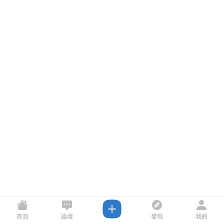
首頁
論壇
發現
我的