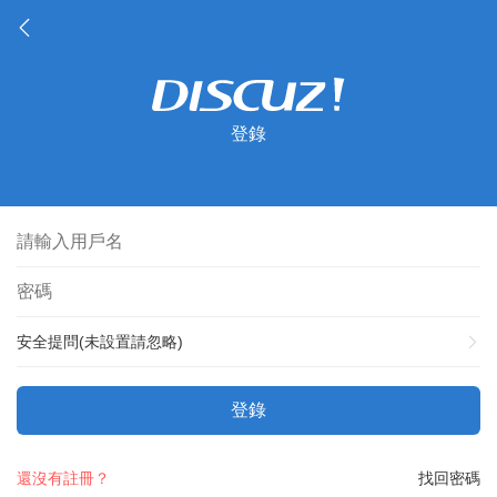
登錄
安全提問(未設置請忽略)
登錄
還沒有註冊？
找回密碼