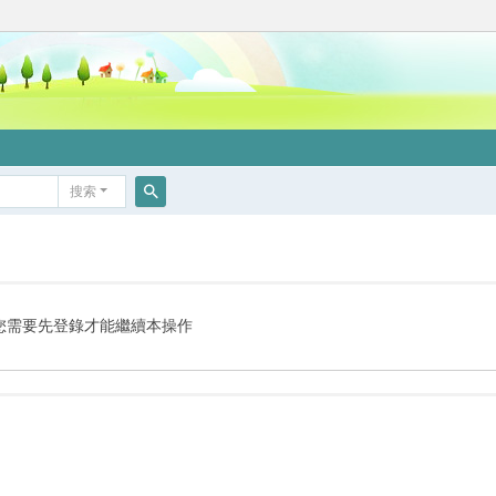
搜索
搜
索
您需要先登錄才能繼續本操作