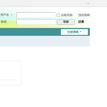
切
換
用戶名
自動登錄
找回密碼
到
寬
密碼
註冊
登錄
版
快捷導航