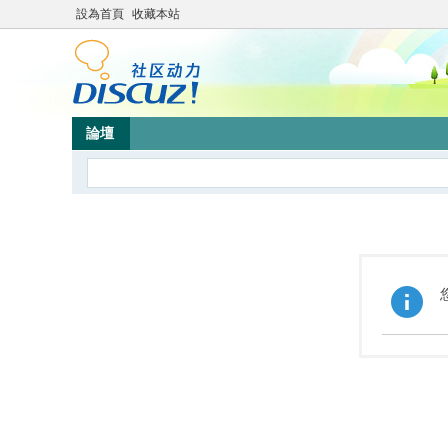
設為首頁
收藏本站
論壇