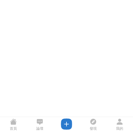
首頁
論壇
發現
我的