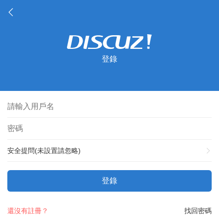
登錄
安全提問(未設置請忽略)
登錄
還沒有註冊？
找回密碼