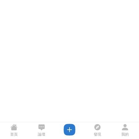
首頁
論壇
發現
我的