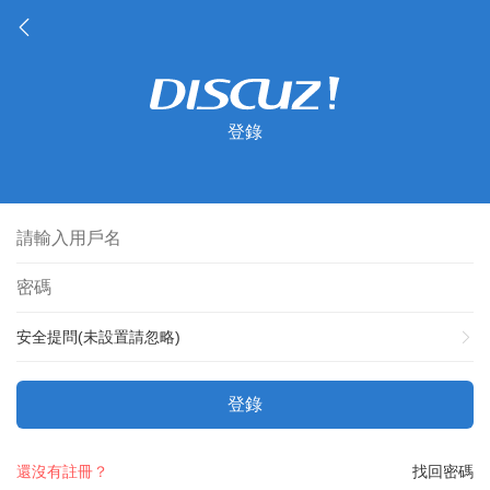
登錄
安全提問(未設置請忽略)
登錄
還沒有註冊？
找回密碼