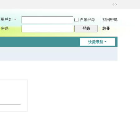
切
換
用戶名
自動登錄
找回密碼
到
寬
密碼
註冊
登錄
版
快捷導航