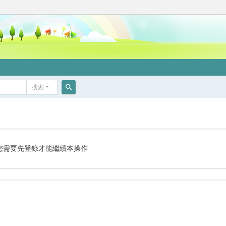
搜索
搜
索
您需要先登錄才能繼續本操作