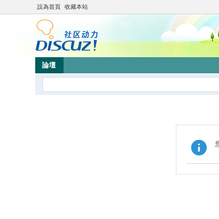
設為首頁
收藏本站
論壇