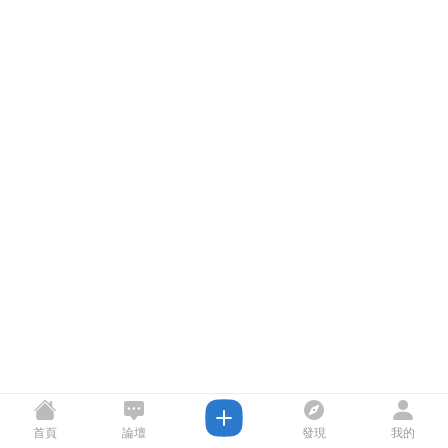
首頁
論壇
發現
我的