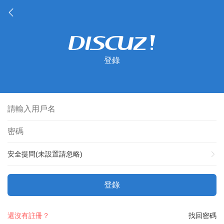
登錄
安全提問(未設置請忽略)
登錄
還沒有註冊？
找回密碼