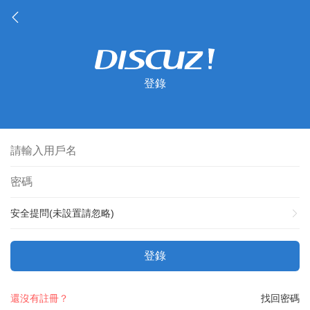
登錄
安全提問(未設置請忽略)
登錄
還沒有註冊？
找回密碼