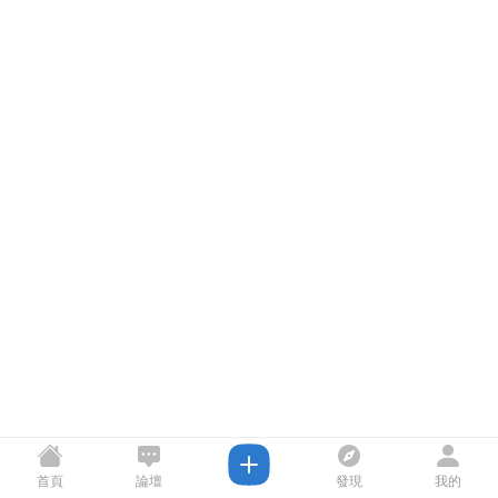
首頁
論壇
發現
我的