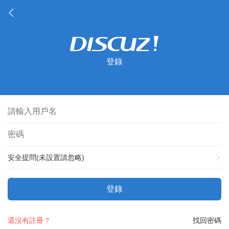
登錄
安全提問(未設置請忽略)
登錄
還沒有註冊？
找回密碼