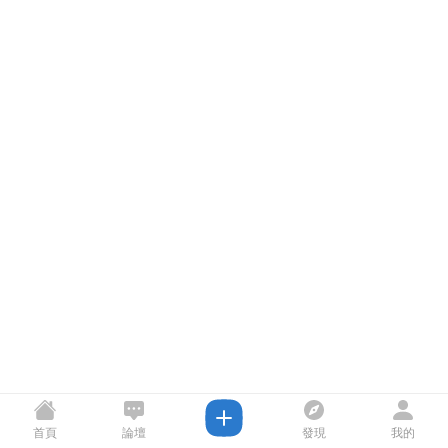
首頁
論壇
發現
我的