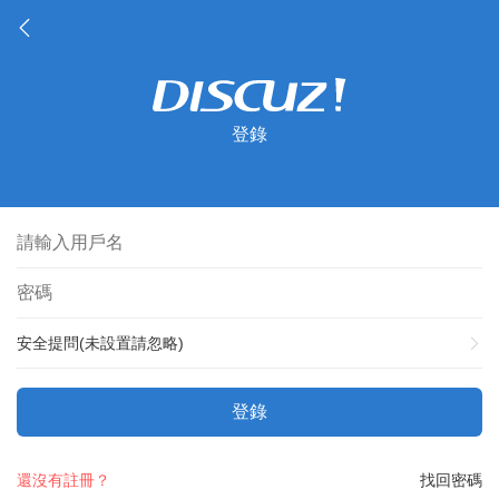
登錄
安全提問(未設置請忽略)
登錄
還沒有註冊？
找回密碼