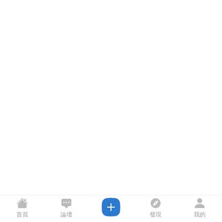
首頁
論壇
發現
我的