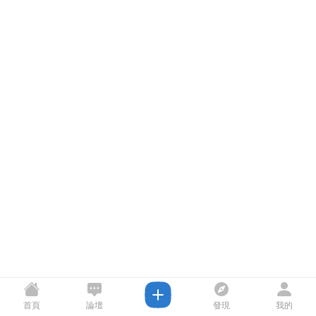
首頁
論壇
發現
我的