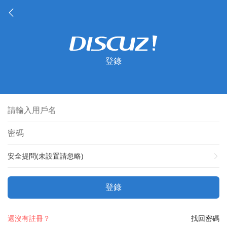
登錄
安全提問(未設置請忽略)
登錄
還沒有註冊？
找回密碼