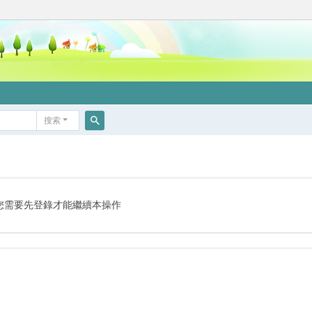
搜索
搜
索
您需要先登錄才能繼續本操作