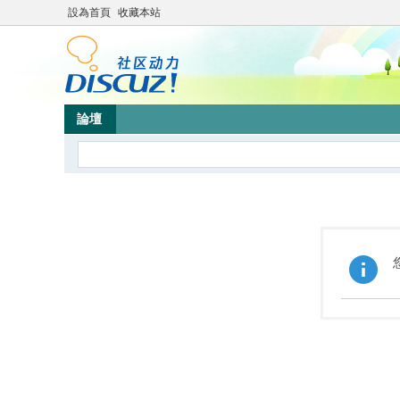
設為首頁
收藏本站
論壇