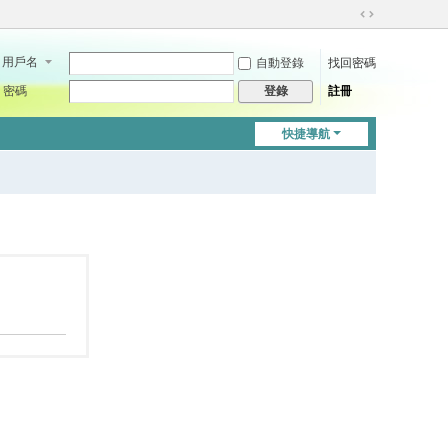
切
換
用戶名
自動登錄
找回密碼
到
寬
密碼
註冊
登錄
版
快捷導航