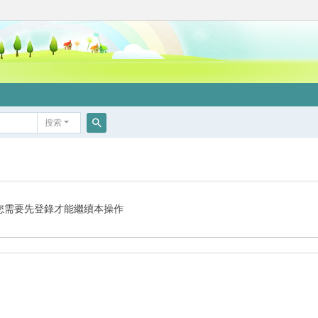
搜索
搜
索
您需要先登錄才能繼續本操作