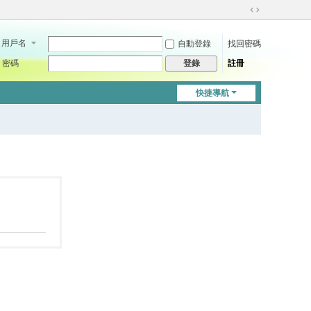
切
換
用戶名
自動登錄
找回密碼
到
寬
密碼
註冊
登錄
版
快捷導航