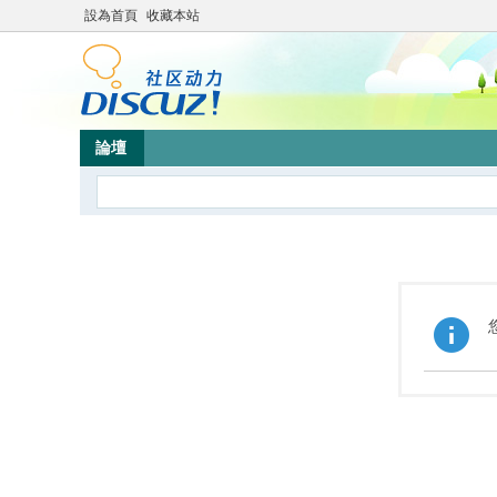
設為首頁
收藏本站
論壇