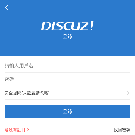
登錄
安全提問(未設置請忽略)
登錄
還沒有註冊？
找回密碼