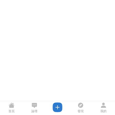
首頁
論壇
發現
我的