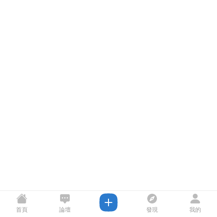
首頁
論壇
發現
我的