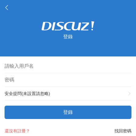
登錄
安全提問(未設置請忽略)
登錄
還沒有註冊？
找回密碼