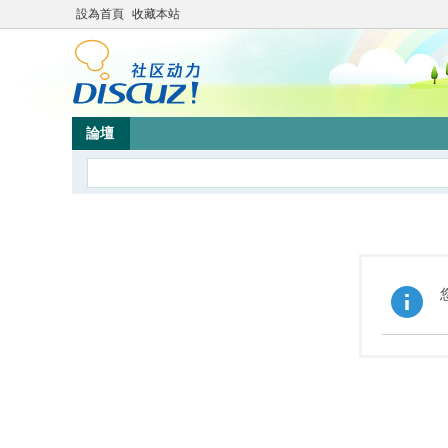
設為首頁
收藏本站
論壇