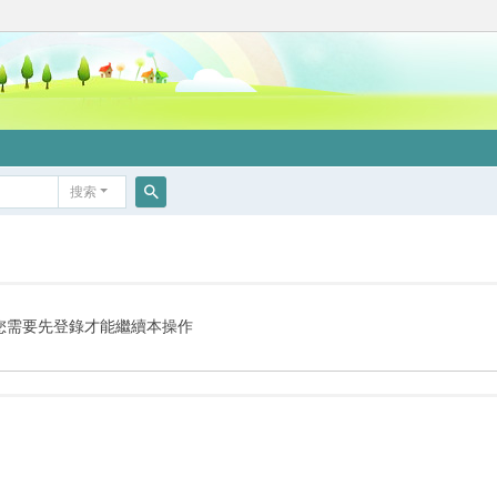
搜索
搜
索
您需要先登錄才能繼續本操作