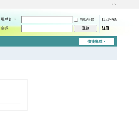
切
換
用戶名
自動登錄
找回密碼
到
寬
密碼
註冊
登錄
版
快捷導航