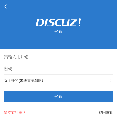
登錄
安全提問(未設置請忽略)
登錄
還沒有註冊？
找回密碼