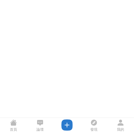
首頁
論壇
發現
我的