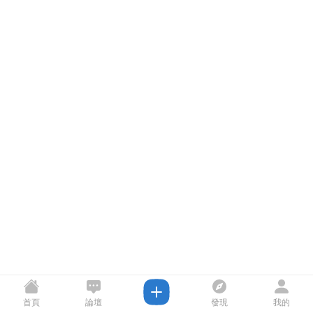
首頁
論壇
發現
我的