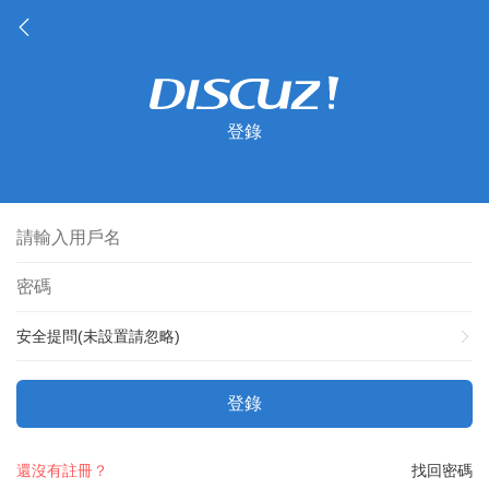
登錄
安全提問(未設置請忽略)
登錄
還沒有註冊？
找回密碼