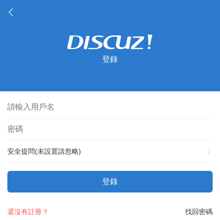
登錄
安全提問(未設置請忽略)
登錄
還沒有註冊？
找回密碼