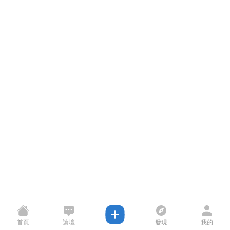
首頁
論壇
發現
我的