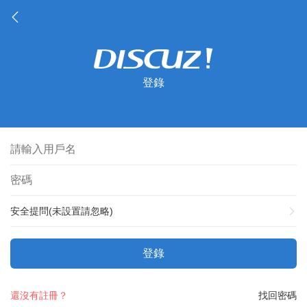
登錄
安全提問(未設置請忽略)
登錄
還沒有註冊？
找回密碼