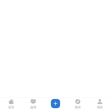
首頁
論壇
發現
我的