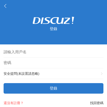
登錄
安全提問(未設置請忽略)
登錄
還沒有註冊？
找回密碼