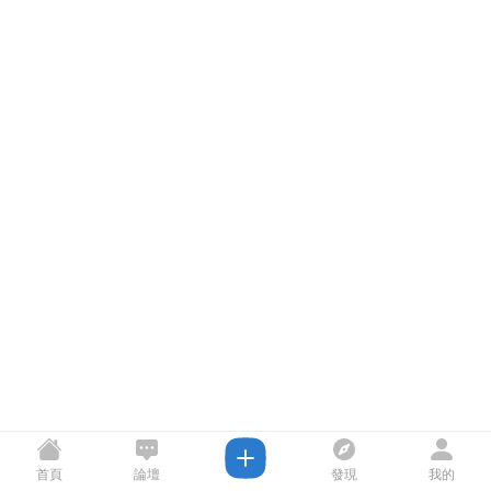
首頁
論壇
發現
我的