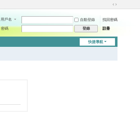
切
換
用戶名
自動登錄
找回密碼
到
寬
密碼
註冊
登錄
版
快捷導航