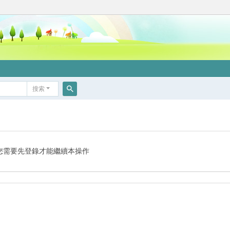
搜索
搜
索
您需要先登錄才能繼續本操作