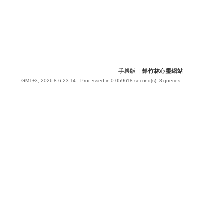
手機版
|
靜竹林心靈網站
GMT+8, 2026-8-6 23:14
, Processed in 0.059618 second(s), 8 queries .