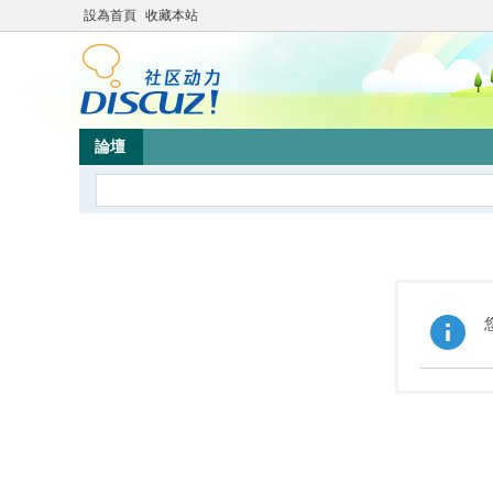
設為首頁
收藏本站
論壇