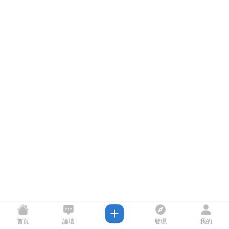
首頁
論壇
發現
我的