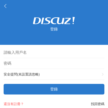
登錄
安全提問(未設置請忽略)
登錄
還沒有註冊？
找回密碼