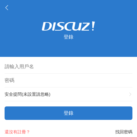
登錄
安全提問(未設置請忽略)
登錄
還沒有註冊？
找回密碼