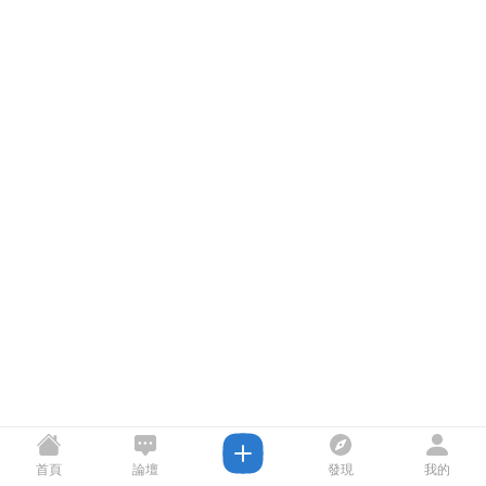
首頁
論壇
發現
我的