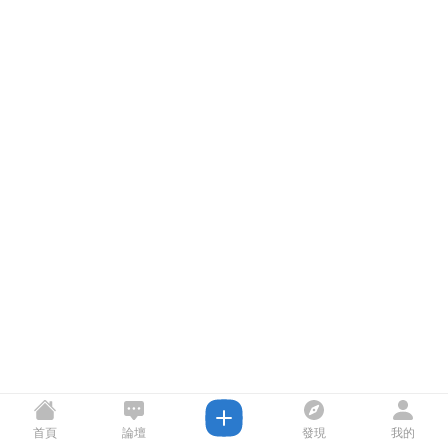
首頁
論壇
發現
我的