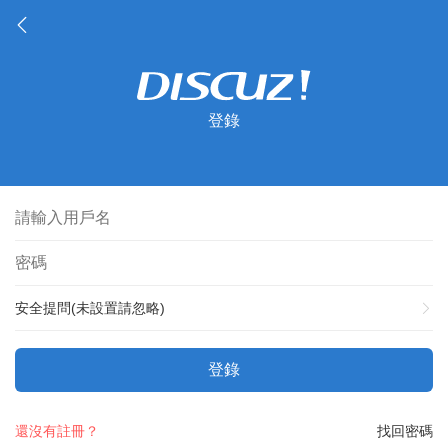
登錄
安全提問(未設置請忽略)
登錄
還沒有註冊？
找回密碼