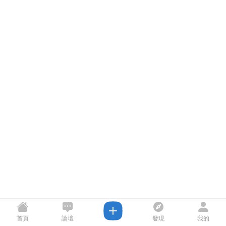
首頁
論壇
發現
我的