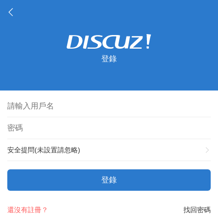
登錄
安全提問(未設置請忽略)
登錄
還沒有註冊？
找回密碼