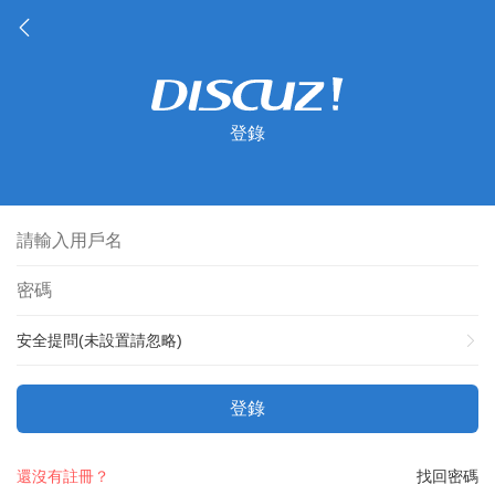
登錄
安全提問(未設置請忽略)
登錄
還沒有註冊？
找回密碼