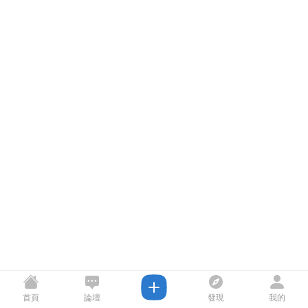
首頁
論壇
發現
我的