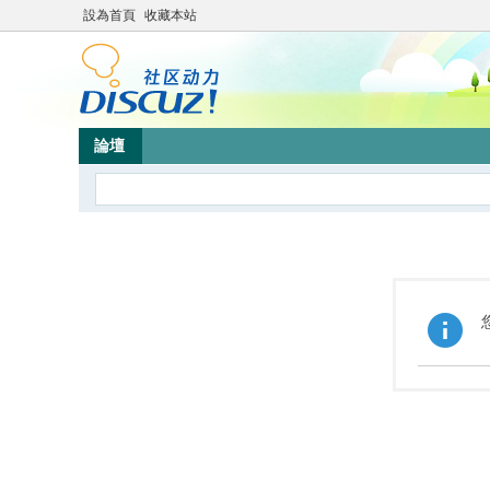
設為首頁
收藏本站
論壇