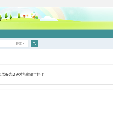
搜索
搜
索
您需要先登錄才能繼續本操作