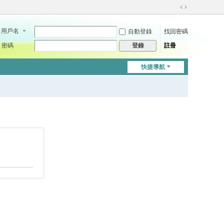
切
換
用戶名
自動登錄
找回密碼
到
寬
密碼
註冊
登錄
版
快捷導航