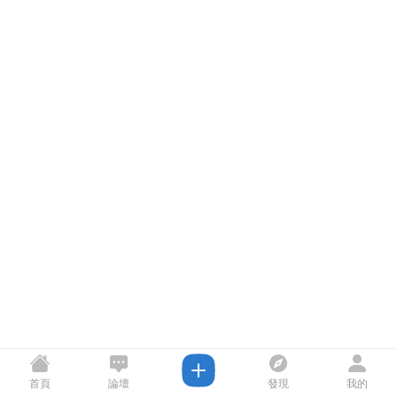
首頁
論壇
發現
我的