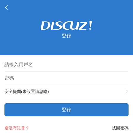
登錄
安全提問(未設置請忽略)
登錄
還沒有註冊？
找回密碼