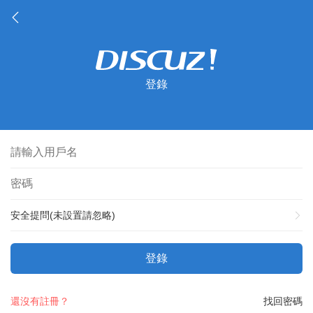
登錄
安全提問(未設置請忽略)
登錄
還沒有註冊？
找回密碼