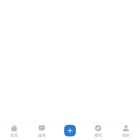
首頁
論壇
發現
我的