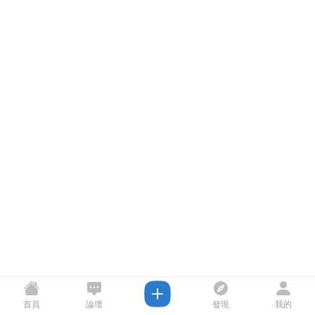
首頁
論壇
發現
我的