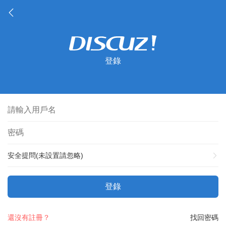
登錄
安全提問(未設置請忽略)
登錄
還沒有註冊？
找回密碼