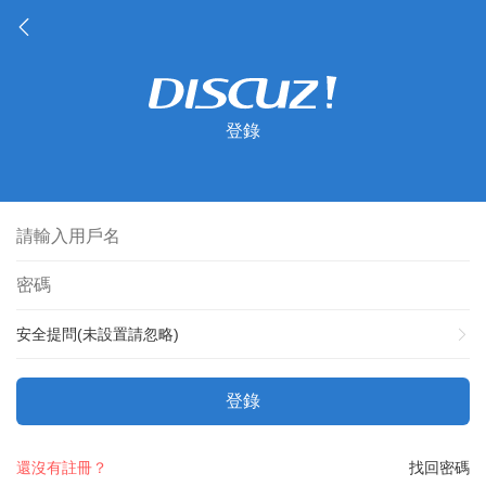
登錄
安全提問(未設置請忽略)
登錄
還沒有註冊？
找回密碼