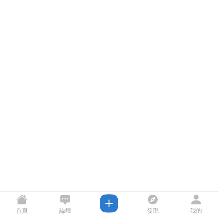
首頁
論壇
發現
我的