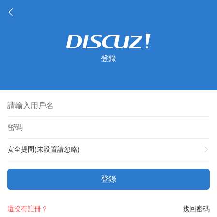
登錄
安全提問(未設置請忽略)
登錄
還沒有註冊？
找回密碼