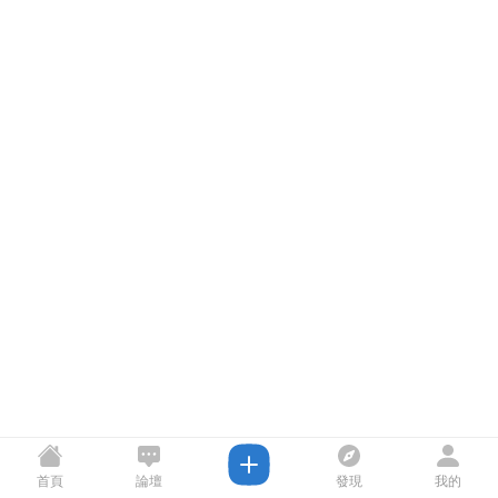
首頁
論壇
發現
我的