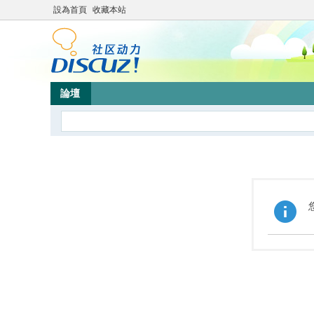
設為首頁
收藏本站
論壇