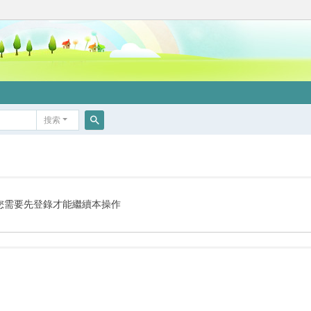
搜索
搜
索
您需要先登錄才能繼續本操作