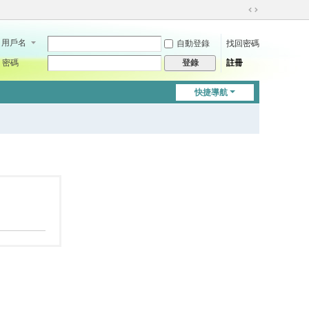
切
換
用戶名
自動登錄
找回密碼
到
寬
密碼
註冊
登錄
版
快捷導航