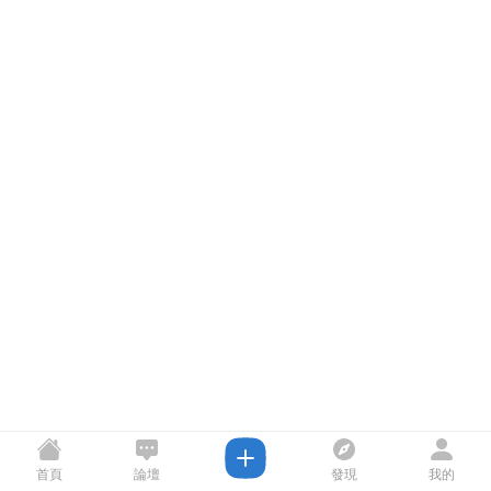
首頁
論壇
發現
我的