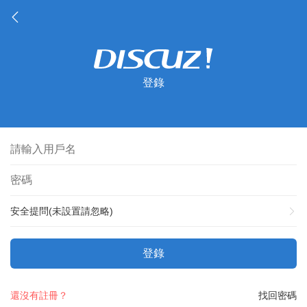
登錄
安全提問(未設置請忽略)
登錄
還沒有註冊？
找回密碼