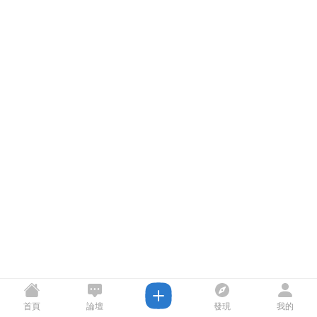
首頁
論壇
發現
我的