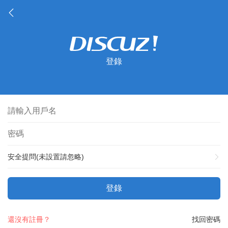
登錄
安全提問(未設置請忽略)
登錄
還沒有註冊？
找回密碼