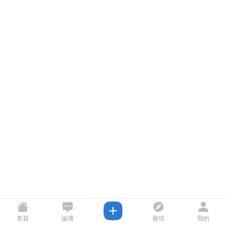
首頁
論壇
發現
我的