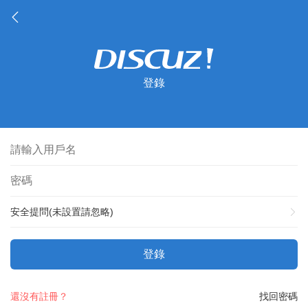
登錄
安全提問(未設置請忽略)
登錄
還沒有註冊？
找回密碼