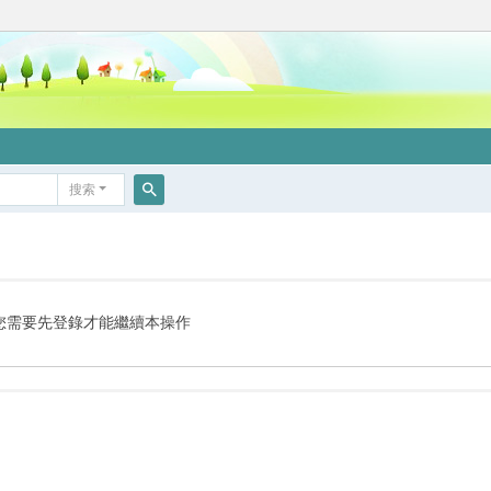
搜索
搜
索
您需要先登錄才能繼續本操作