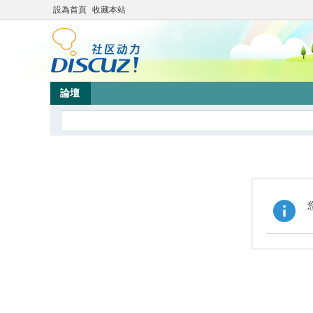
設為首頁
收藏本站
論壇