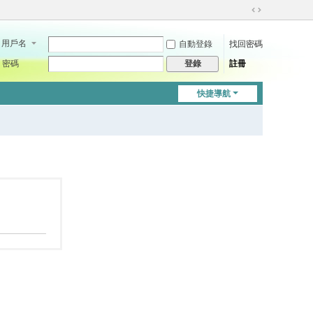
切
換
用戶名
自動登錄
找回密碼
到
寬
密碼
註冊
登錄
版
快捷導航