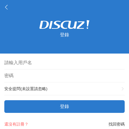
登錄
安全提問(未設置請忽略)
登錄
還沒有註冊？
找回密碼