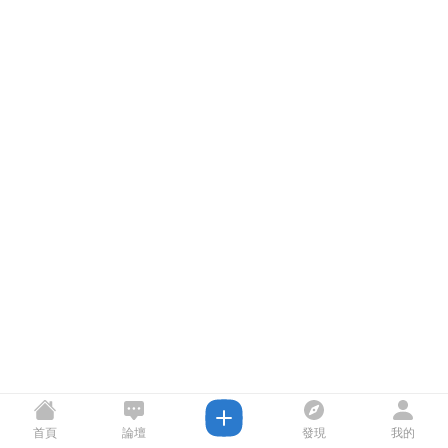
首頁
論壇
發現
我的