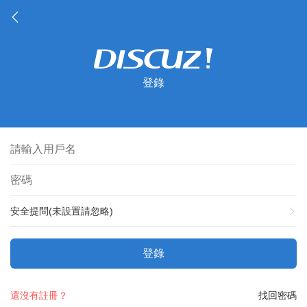
登錄
安全提問(未設置請忽略)
登錄
還沒有註冊？
找回密碼