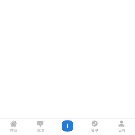
首頁
論壇
發現
我的