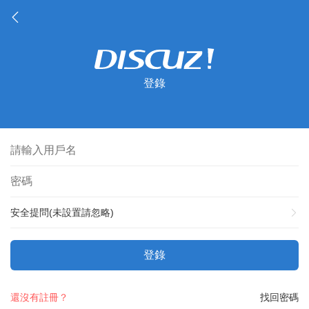
登錄
安全提問(未設置請忽略)
登錄
還沒有註冊？
找回密碼