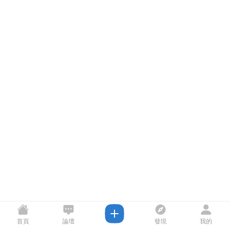
首頁
論壇
發現
我的