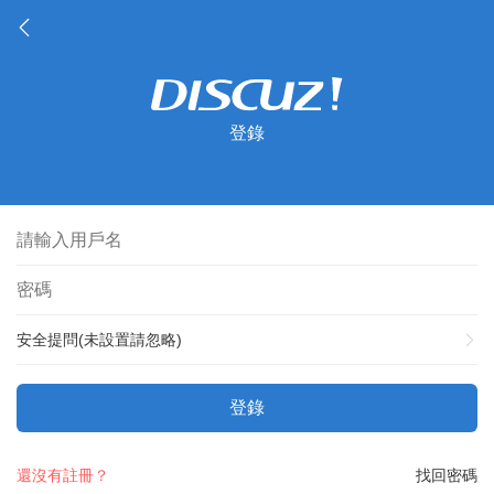
登錄
安全提問(未設置請忽略)
登錄
還沒有註冊？
找回密碼