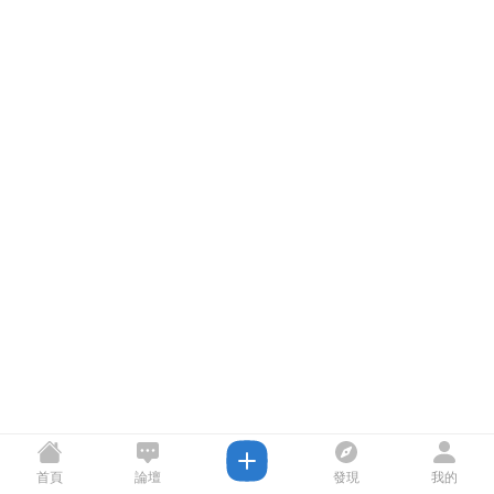
首頁
論壇
發現
我的