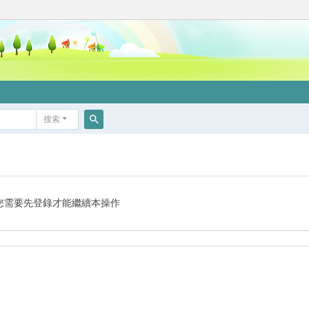
搜索
搜
索
您需要先登錄才能繼續本操作