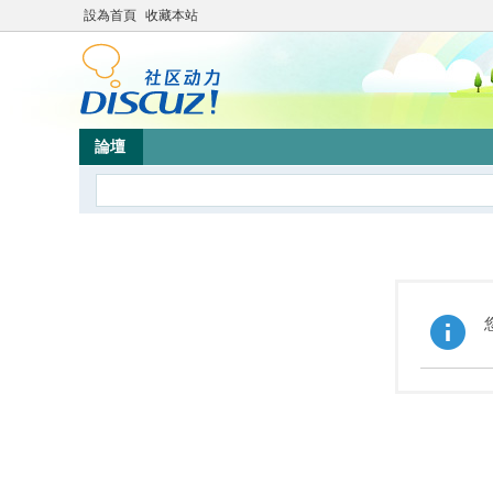
設為首頁
收藏本站
論壇