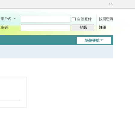
切
換
用戶名
自動登錄
找回密碼
到
寬
密碼
註冊
登錄
版
快捷導航