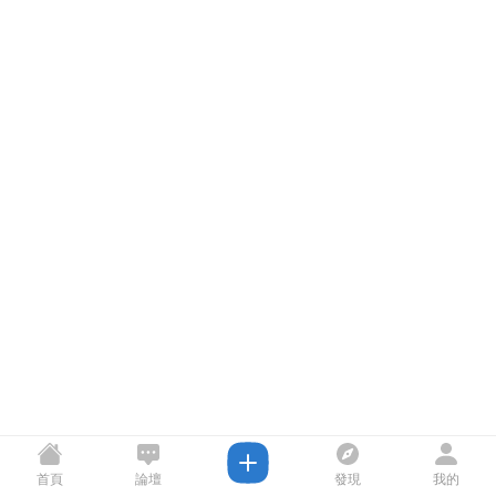
首頁
論壇
發現
我的