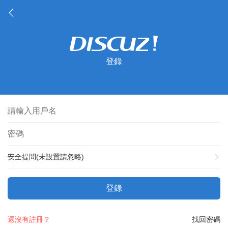
登錄
安全提問(未設置請忽略)
登錄
還沒有註冊？
找回密碼