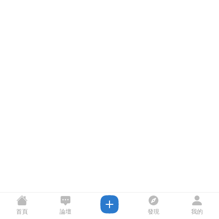
首頁
論壇
發現
我的