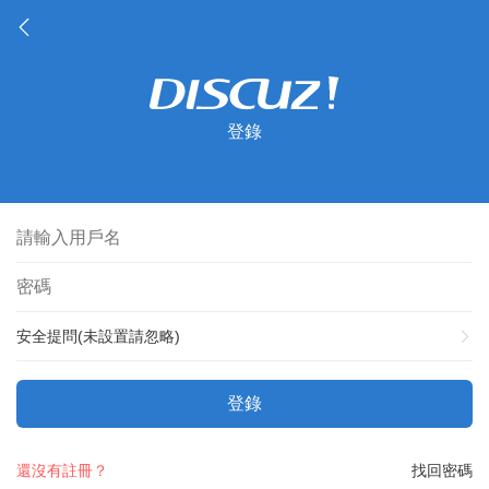
登錄
安全提問(未設置請忽略)
登錄
還沒有註冊？
找回密碼