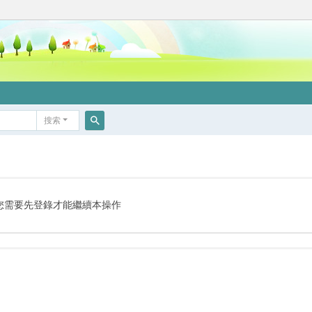
搜索
搜
索
您需要先登錄才能繼續本操作