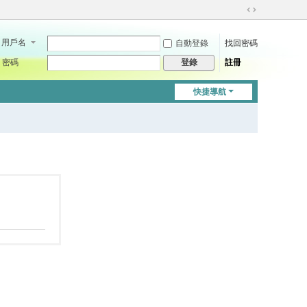
切
換
用戶名
自動登錄
找回密碼
到
寬
密碼
註冊
登錄
版
快捷導航