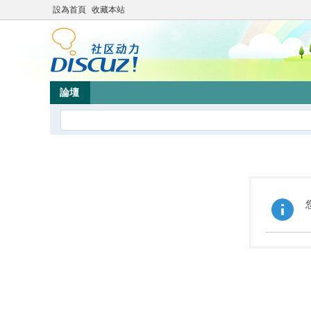
設為首頁
收藏本站
論壇