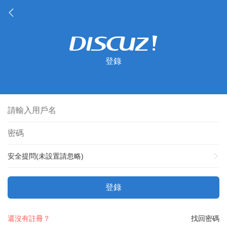
登錄
安全提問(未設置請忽略)
登錄
還沒有註冊？
找回密碼