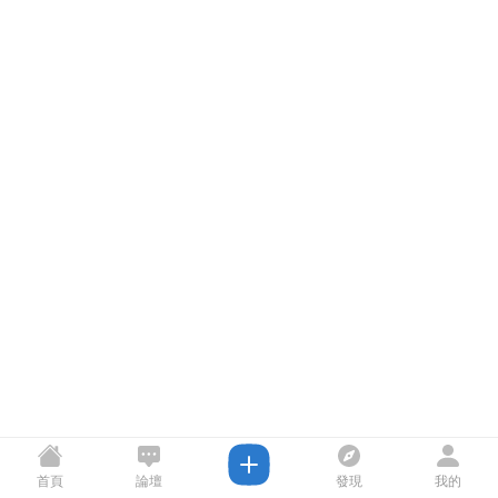
首頁
論壇
發現
我的