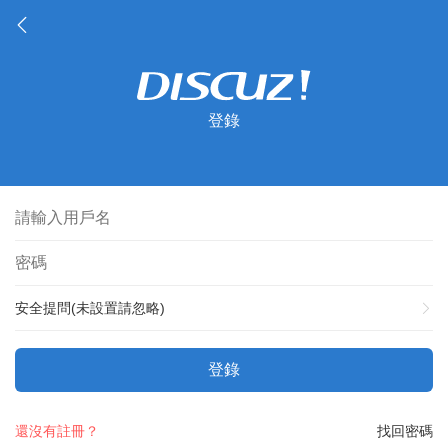
登錄
安全提問(未設置請忽略)
登錄
還沒有註冊？
找回密碼