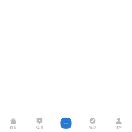
首頁
論壇
發現
我的