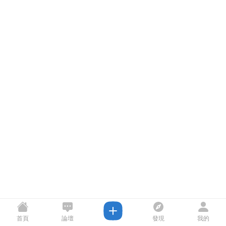
首頁
論壇
發現
我的