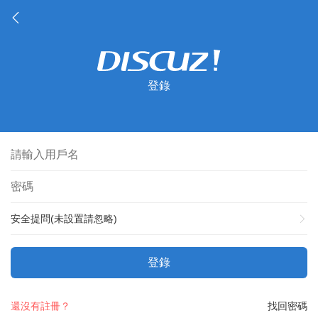
登錄
安全提問(未設置請忽略)
登錄
還沒有註冊？
找回密碼